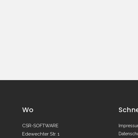
Wo
Schne
CSR-SOFTWARE
Impress
Edewechter Str. 1
Datenschu