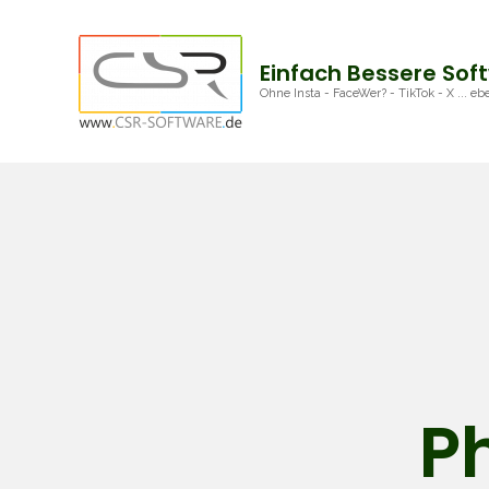
Zum
Inhalt
Einfach Bessere Sof
springen
Ohne Insta - FaceWer? - TikTok - X ... 
P