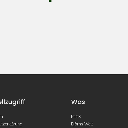
llzugriff
Was
um
PfiffiX
tzerklärung
Björn’s Welt