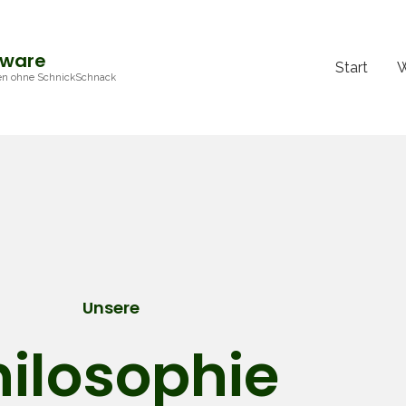
tware
Start
eben ohne SchnickSchnack
Unsere
hilosophie