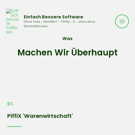
Zum
Main
Inhalt
Men
Einfach Bessere Software
springen
Ohne Insta - FaceWer? - TikTok - X ... eben ohne
SchnickSchnack
Was
Machen Wir Überhaupt
01.
PiffiX 'Warenwirtschaft'